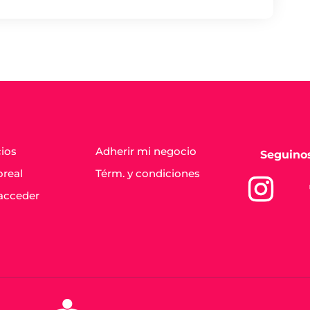
cios
Adherir mi negocio
Seguino
oreal
Térm. y condiciones
acceder