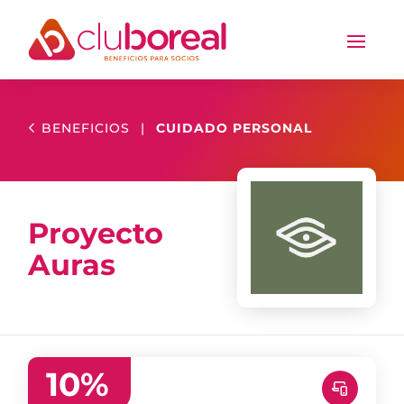
BENEFICIOS
|
CUIDADO PERSONAL
Proyecto
Auras
10
%