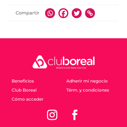
Compartir
Beneficios
Adherir mi negocio
Club Boreal
Térm. y condiciones
Cómo acceder