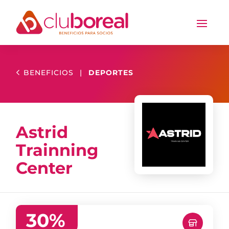
BENEFICIOS
|
DEPORTES
Astrid
Trainning
Center
30
%