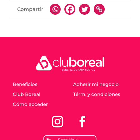
Compartir
Beneficios
Adherir mi negocio
Club Boreal
Térm. y condiciones
Cómo acceder