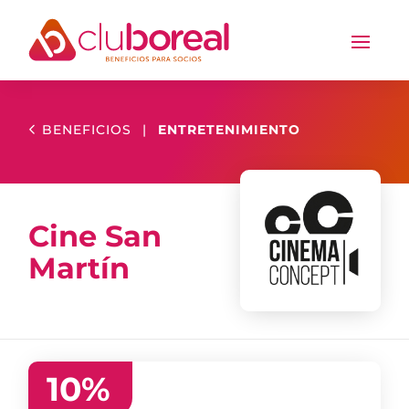
BENEFICIOS
|
ENTRETENIMIENTO
Cine San
Martín
10
%