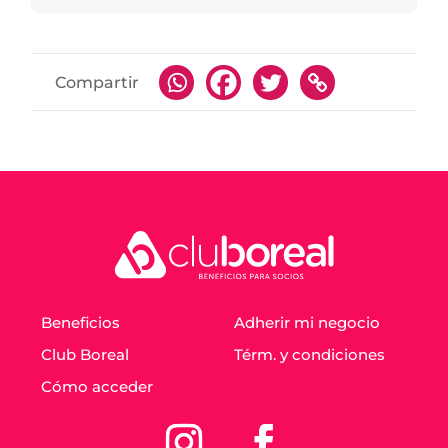
Compartir
Beneficios
Adherir mi negocio
Club Boreal
Térm. y condiciones
Cómo acceder