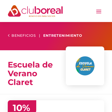
BENEFICIOS
|
ENTRETENIMIENTO
Escuela de
Verano
Claret
10
%