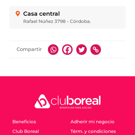
Casa central

Rafael Núñez 3798 - Córdoba.
Compartir
Beneficios
Adherir mi negocio
Club Boreal
Térm. y condiciones