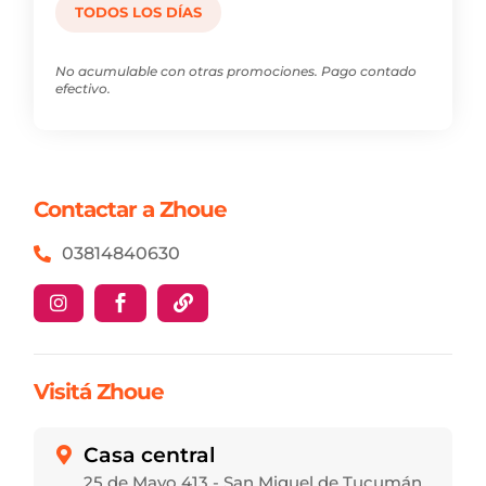
TODOS LOS DÍAS
No acumulable con otras promociones. Pago contado
efectivo.
Contactar a Zhoue
03814840630



Visitá Zhoue
Casa central

25 de Mayo 413 - San Miguel de Tucumán