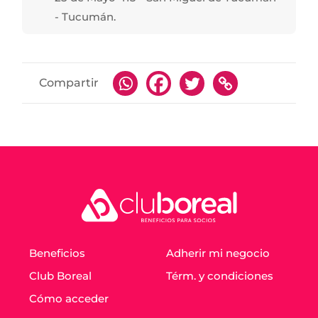
- Tucumán.
Compartir
Beneficios
Adherir mi negocio
Club Boreal
Térm. y condiciones
Cómo acceder