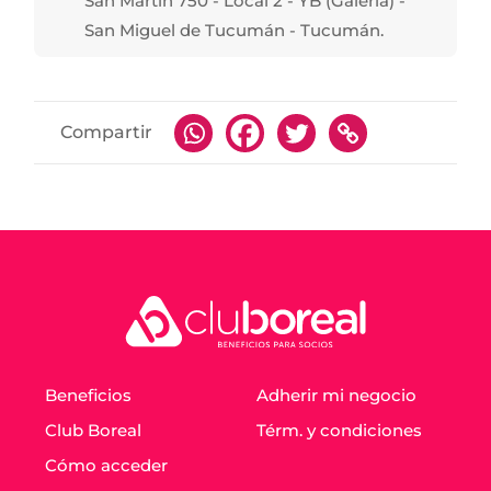
San Martín 750 - Local 2 - YB (Galería) -
San Miguel de Tucumán - Tucumán.
Compartir
Beneficios
Adherir mi negocio
Club Boreal
Térm. y condiciones
Cómo acceder