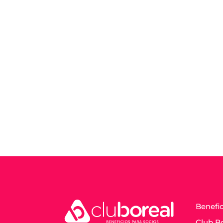
Benefi
Club B