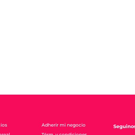
cios
Adherir mi negocio
Seguino
oreal
Térm. y condiciones