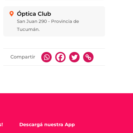
Óptica Club

San Juan 290 - Provincia de
Tucumán.
Compartir
Descargá nuestra App
s!