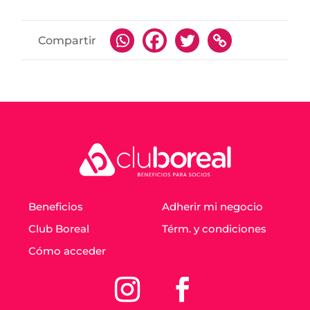
Compartir
Beneficios
Adherir mi negocio
Club Boreal
Térm. y condiciones
Cómo acceder