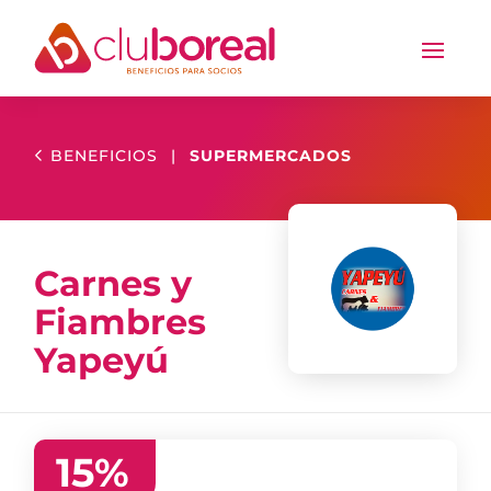
BENEFICIOS
|
SUPERMERCADOS
Carnes y
Fiambres
Yapeyú
15
%