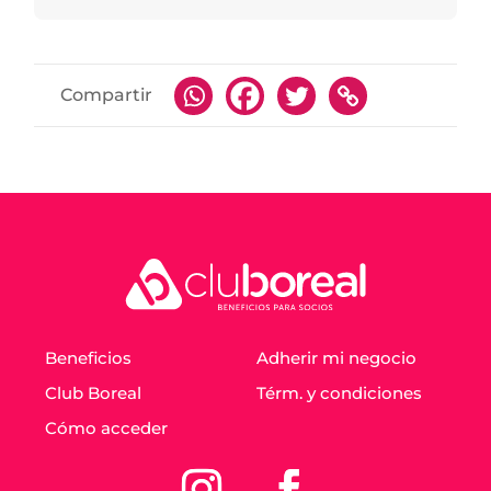
Compartir
Beneficios
Adherir mi negocio
Club Boreal
Térm. y condiciones
Cómo acceder